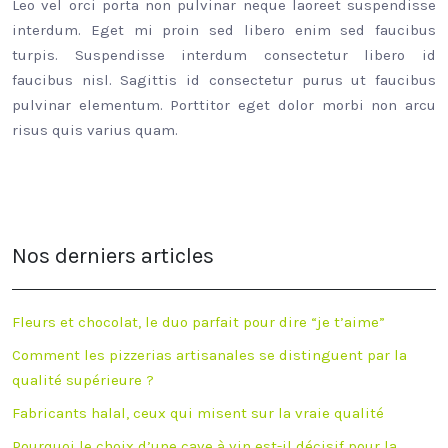
Leo vel orci porta non pulvinar neque laoreet suspendisse
interdum. Eget mi proin sed libero enim sed faucibus
turpis. Suspendisse interdum consectetur libero id
faucibus nisl. Sagittis id consectetur purus ut faucibus
pulvinar elementum. Porttitor eget dolor morbi non arcu
risus quis varius quam.
Nos derniers articles
Fleurs et chocolat, le duo parfait pour dire “je t’aime”
Comment les pizzerias artisanales se distinguent par la
qualité supérieure ?
Fabricants halal, ceux qui misent sur la vraie qualité
Pourquoi le choix d’une cave à vin est-il décisif pour la