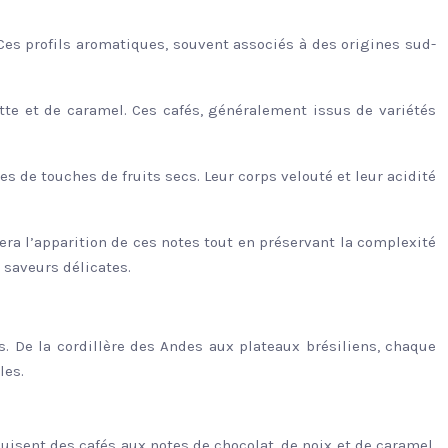
Ces profils aromatiques, souvent associés à des origines sud-
ette et de caramel. Ces cafés, généralement issus de variétés
s de touches de fruits secs. Leur corps velouté et leur acidité
era l’apparition de ces notes tout en préservant la complexité
 saveurs délicates.
irs. De la cordillère des Andes aux plateaux brésiliens, chaque
les.
uisent des cafés aux notes de chocolat, de noix et de caramel,