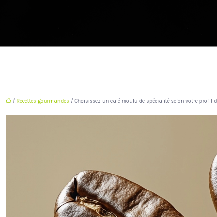
/
Recettes gourmandes
/ Choisissez un café moulu de spécialité selon votre profil 