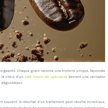
 exigeants. Chaque grain raconte une histoire unique, façonnée
, le choix d’un
café moulu de spécialité
devient une véritable
e dégustateur.
t souvent le résultat d’un traitement post-récolte minutieux,
 naturels du fruit de s’imprégner dans le grain, créant ainsi