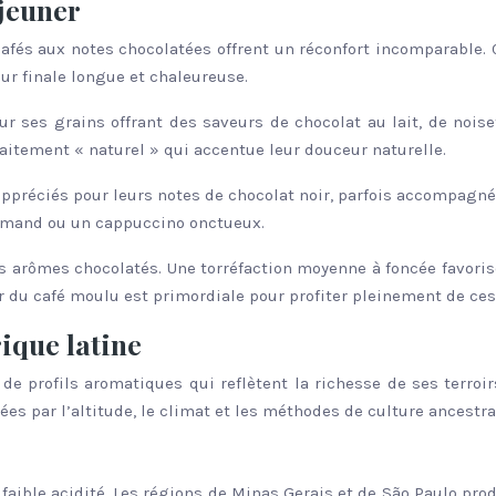
éjeuner
cafés aux notes chocolatées offrent un réconfort incomparable. 
ur finale longue et chaleureuse.
ur ses grains offrant des saveurs de chocolat au lait, de nois
itement « naturel » qui accentue leur douceur naturelle.
appréciés pour leurs notes de chocolat noir, parfois accompagnée
urmand ou un cappuccino onctueux.
s arômes chocolatés. Une torréfaction moyenne à foncée favoris
ur du café moulu est primordiale pour profiter pleinement de ces
ique latine
é de profils aromatiques qui reflètent la richesse de ses terro
es par l’altitude, le climat et les méthodes de culture ancestra
faible acidité. Les régions de Minas Gerais et de São Paulo prod