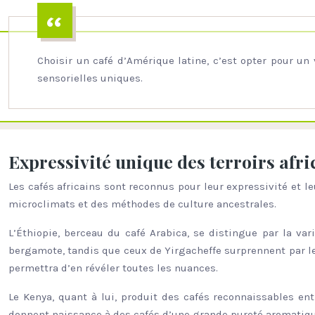
Choisir un café d’Amérique latine, c’est opter pour un
sensorielles uniques.
Expressivité unique des terroirs afri
Les cafés africains sont reconnus pour leur expressivité et le
microclimats et des méthodes de culture ancestrales.
L’Éthiopie, berceau du café Arabica, se distingue par la var
bergamote, tandis que ceux de Yirgacheffe surprennent par leur
permettra d’en révéler toutes les nuances.
Le Kenya, quant à lui, produit des cafés reconnaissables entr
donnent naissance à des cafés d’une grande pureté aromatiq