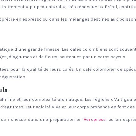
traitement « pulped natural », très répandue au Brésil, contribu
apprécié en espresso ou dans les mélanges destinés aux boissons
omatique d’une grande finesse. Les cafés colombiens sont souve
ges, d’agrumes et de fleurs, soutenues par un corps soyeux.
ées pour la qualité de leurs cafés. Un café colombien de spécia
 dégustation.
ala
affirmé et leur complexité aromatique. Les régions d’Antigua
’agrumes. Leur acidité vive et leur corps prononcé en font des 
 sa richesse dans une préparation en
ou en espre
Aeropress