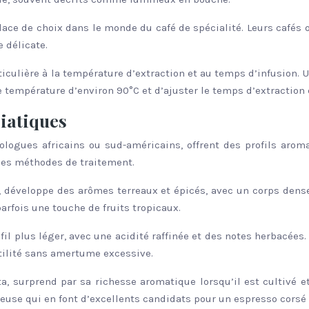
lace de choix dans le monde du café de spécialité. Leurs cafés of
 délicate.
iculière à la température d’extraction et au temps d’infusion. 
ne température d’environ 90°C et d’ajuster le temps d’extraction
siatiques
ogues africains ou sud-américains, offrent des profils aromati
e ses méthodes de traitement.
, développe des arômes terreaux et épicés, avec un corps dens
arfois une touche de fruits tropicaux.
rofil plus léger, avec une acidité raffinée et des notes herbacée
btilité sans amertume excessive.
a, surprend par sa richesse aromatique lorsqu’il est cultivé et
meuse qui en font d’excellents candidats pour un espresso corsé