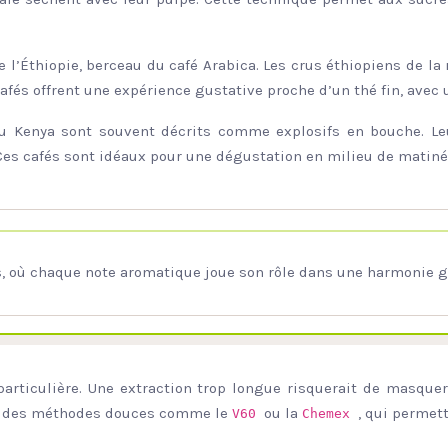
e l’Éthiopie, berceau du café Arabica. Les crus éthiopiens de l
cafés offrent une expérience gustative proche d’un thé fin, avec 
du Kenya sont souvent décrits comme explosifs en bouche. L
. Ces cafés sont idéaux pour une dégustation en milieu de matiné
 où chaque note aromatique joue son rôle dans une harmonie gu
rticulière. Une extraction trop longue risquerait de masquer 
our des méthodes douces comme le
ou la
, qui permet
V60
Chemex