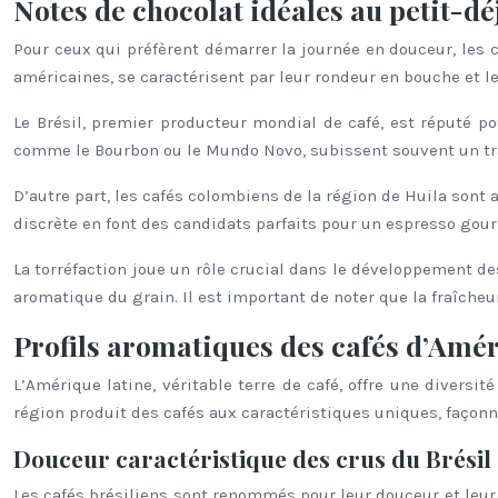
Notes de chocolat idéales au petit-d
Pour ceux qui préfèrent démarrer la journée en douceur, les 
américaines, se caractérisent par leur rondeur en bouche et le
Le Brésil, premier producteur mondial de café, est réputé po
comme le Bourbon ou le Mundo Novo, subissent souvent un tra
D’autre part, les cafés colombiens de la région de Huila sont 
discrète en font des candidats parfaits pour un espresso go
La torréfaction joue un rôle crucial dans le développement de
aromatique du grain. Il est important de noter que la fraîche
Profils aromatiques des cafés d’Amér
L’Amérique latine, véritable terre de café, offre une diversit
région produit des cafés aux caractéristiques uniques, façonné
Douceur caractéristique des crus du Brésil
Les cafés brésiliens sont renommés pour leur douceur et leur 