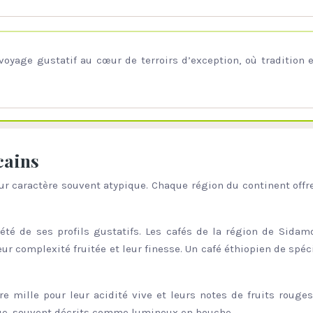
 voyage gustatif au cœur de terroirs d’exception, où tradition 
cains
ur caractère souvent atypique. Chaque région du continent offre
iété de ses profils gustatifs. Les cafés de la région de Sida
 complexité fruitée et leur finesse. Un café éthiopien de spéci
e mille pour leur acidité vive et leurs notes de fruits rouges
ue, souvent décrits comme lumineux en bouche.